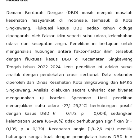
Abstract
Demam Berdarah Dengue (DBD) masih menjadi masalah
kesehatan masyarakat di Indonesia, termasuk di Kota
Singkawang. Fluktuasi kasus DBD setiap tahun diduga
dipengaruhi oleh faktor iklim seperti suhu udara, kelembaban
udara, dan kecepatan angin. Penelitian ini bertujuan untuk
menganalisis hubungan antara faktor-faktor iklim tersebut
dengan fluktuasi kasus DBD di Kecamatan Singkawang
Tengah tahun 2022–2024. Jenis penelitian ini adalah survei
analitik dengan pendekatan cross sectional. Data sekunder
diperoleh dari Dinas Kesehatan Kota Singkawang dan BMKG
Singkawang. Analisis dilakukan secara univariat dan bivariat
menggunakan uji korelasi Spearman. Hasil penelitian
menunjukkan suhu udara (27,1–29,3°C) berhubungan positif
dengan kasus DBD (r = 0,473; p = 0,004), sedangkan
kelembaban udara (66–86%) tidak berhubungan signifikan (r =
0,139; p = 0,139). Kecepatan angin (1,8–2,6 m/s) memiliki
hubungan sangat kuat dengan peningkatan kasus DBD (r =