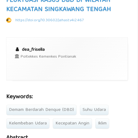
FLUKTUASI KASUS DBD DI WILAYAH
KECAMATAN SINGKAWANG TENGAH
https://doi.org/10.30602/jehast.v4i2.467
dea_frisella
Poltekkes Kemenkes Pontianak
Keywords:
Demam Berdarah Denque (DBD)
Suhu Udara
Kelembeban Udara
Kecepatan Angin
Iklim