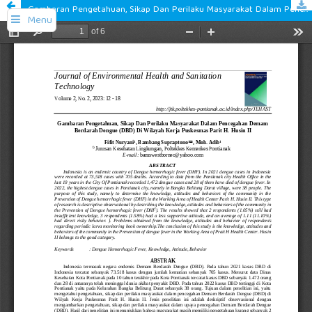
Gambaran Pengetahuan, Sikap Dan Perilaku Masyarakat Dalam Pencegahan Demam Berdarah Dengue (DBD) Di Wilayah Kerja Puskesmas Parit H. Husin II
Menu