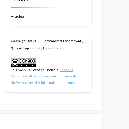
Section
Articles
Copyright (c) 2023 Fathmawati Fathmawati,
Qori Al Fajra Indah, Hajimi Hajimi
This work is licensed under a
Creative
Commons Attribution-NonCommercial-
NoDerivatives 4.0 International License
.