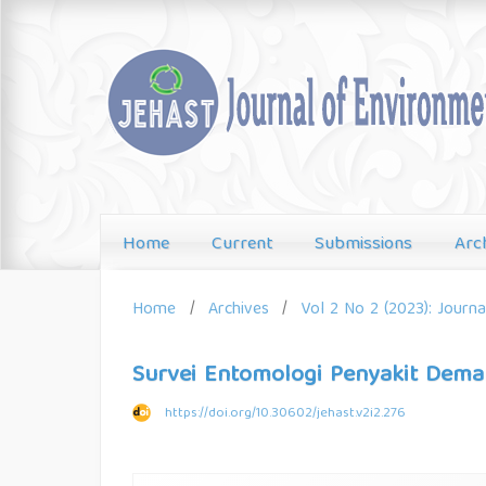
Home
Current
Submissions
Arc
Home
/
Archives
/
Vol 2 No 2 (2023): Journ
Survei Entomologi Penyakit Dema
https://doi.org/10.30602/jehast.v2i2.276