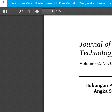
Hubungan Peran Kader Jumantik Dan Perilaku Masyarakat Tentang 