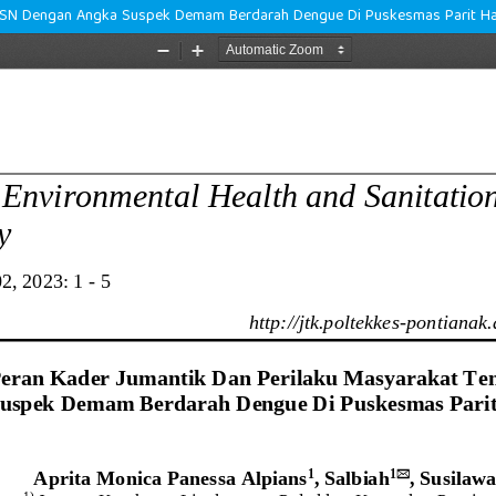
PSN Dengan Angka Suspek Demam Berdarah Dengue Di Puskesmas Parit Haji