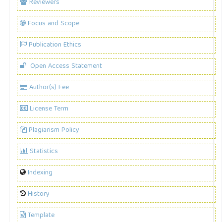
Reviewers
Focus and Scope
Publication Ethics
Open Access Statement
Author(s) Fee
License Term
Plagiarism Policy
Statistics
Indexing
History
Template